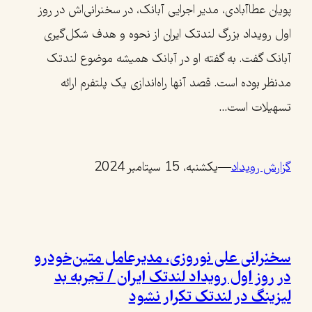
پویان عطاآبادی، مدیر اجرایی آبانک، در سخنرانی‌اش در روز
اول رویداد بزرگ لندتک ایران از نحوه و هدف شکل‌گیری
آبانک گفت. به گفته او در آبانک همیشه موضوع لندتک
مدنظر بوده است. قصد آنها راه‌اندازی یک پلتفرم ارائه
تسهیلات است…
گزارش رویداد
—
یکشنبه، 15 سپتامبر 2024
سخنرانی علی نوروزی، مدیرعامل متین‌خودرو
در روز اول رویداد لندتک ایران / تجربه بد
لیزینگ در لندتک تکرار نشود