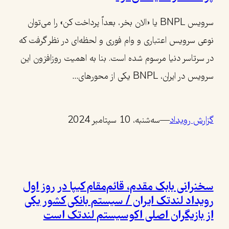
سرویس BNPL یا «الان بخر، بعداً پرداخت کن»‌ را می‌توان
نوعی سرویس اعتباری و وام فوری و لحظه‌ای در نظر گرفت که
در سرتاسر دنیا مرسوم شده است. بنا به اهمیت روزافزون این
سرویس در ایران، BNPL یکی از محورهای…
گزارش رویداد
—
سه‌شنبه، 10 سپتامبر 2024
سخنرانی بابک مقدم،‌ قائم‌مقام کیپا در روز اول
رویداد لندتک ایران / سیستم بانکی کشور یکی
از بازیگران اصلی اکوسیستم لندتک است